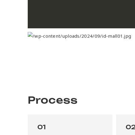
Process
01
0