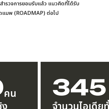
ำรวจการยอมรับแล้ว แนวคิดที่ได้รับ
งโร้ดแมพ (ROADMAP) ต่อไป
9
345
คน
ิง
จำนวนไอเดียท