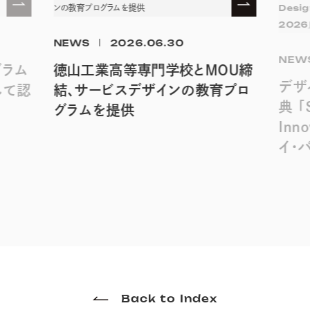
NEWS
2026.06.30
NEW
グラム
徳山工業高等専門学校とMOU締
デザ
して認
結、サービスデザインの教育プロ
典 「
グラムを提供
Inno
イ・
Back to Index