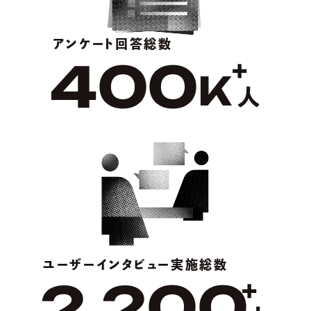
アンケート回答総数
400
+
K
人
ユーザーインタビュー実施総数
2,200
+