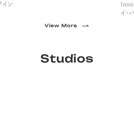
ザイン
Inno
イ・
View More
Studios