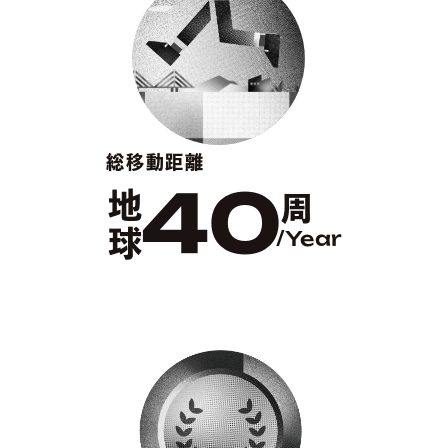
総移動距離
40
地球
周
/Year