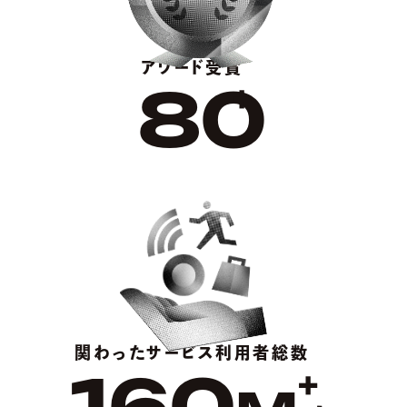
アワード受賞
80
+
関わった
サービス利用者総数
160
+