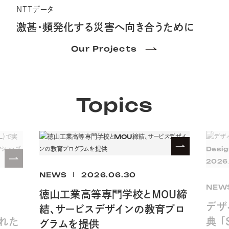
NTTデータ
激甚・頻発化する災害へ
向き合うために
Our Projects
Topics
NEWS
2026.06.30
NEW
徳山工業高等専門学校とMOU締
デザ
結、サービスデザインの教育プロ
された
典 「
グラムを提供