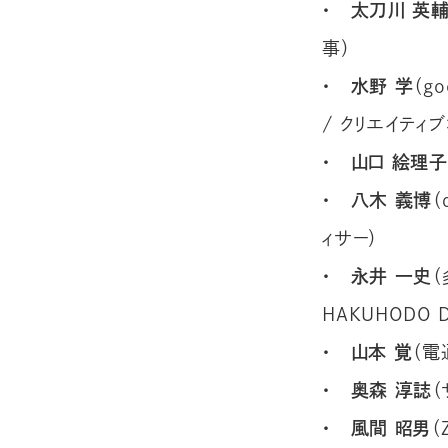
・ 太刀川 英
事）
・ 水野 学
（g
/ クリエイティ
・ 山口 絵理子
・ 八木 義博
（
ィサー）
・ 永井 一史
（
HAKUHODO
・ 山本 覚
（電
・ 奥森 淳誌
・ 風間 昭男
（