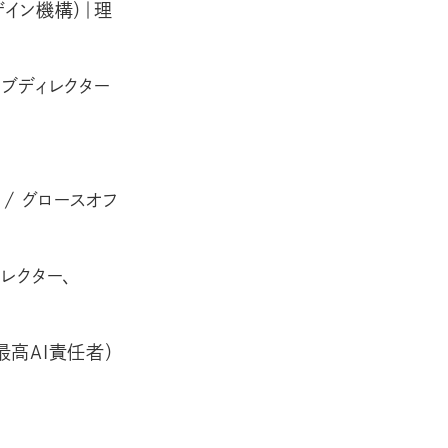
ザイン機構）｜理
ティブディレクター
 / グロースオフ
レクター、
最高AI責任者）