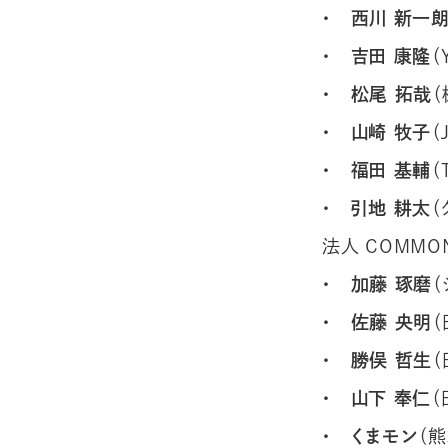
・ 西川 新一
・ 吉田 康隆
（
・ 松尾 拓哉
（
・ 山崎 牧子
（
・ 福田 基輔
（
・ 引地 耕太
（
法人 COMMO
・ 加藤 琢磨
（
・ 佐藤 央明
（
・ 勝俣 哲生
（
・
山下 奉仁
（
・ くまモン
（