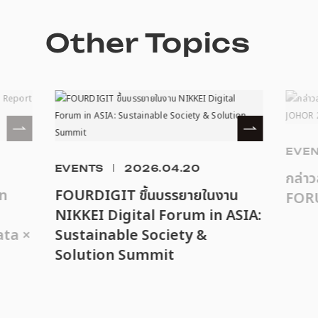
Other Topics
EVE
EVENTS
2026.04.20
กล่า
n
FOURDIGIT ขึ้นบรรยายในงาน
FOR
NIKKEI Digital Forum in ASIA:
ata ×
Sustainable Society &
Solution Summit