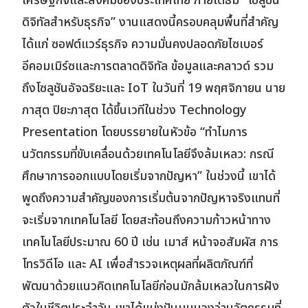
เศรษฐกิจและสังคมของประเทศไทย ภายใต้ธีม “โซลูชัน
ดิจิทัลสำหรับธุรกิจ” งานแสดงนี้ครอบคลุมพื้นที่สำคัญ
ได้แก่ ซอฟต์แวร์ธุรกิจ ความมั่นคงปลอดภัยไซเบอร์
อีคอมเมิร์ซและการตลาดดิจิทัล ข้อมูลและคลาวด์ รวม
ถึงโซลูชันอัจฉริยะและ IoT ในวันที่ 19 พฤศจิกายน นาย
ภาสุต ปิยะภาสุต ได้ขึ้นเวทีในช่วง Technology
Presentation โดยบรรยายในหัวข้อ “ทำไมการ
นวัตกรรมที่ขับเคลื่อนด้วยเทคโนโลยีจึงล้มเหลว: กรณี
ศึกษาการออกแบบโดยเริ่มจากปัญหา” ในช่วงนี้ เขาได้
พูดถึงความสำคัญของการเริ่มต้นจากปัญหาจริงแทนที่
จะเริ่มจากเทคโนโลยี โดยสะท้อนถึงความก้าวหน้าทาง
เทคโนโลยีประมาณ 60 ปี เช่น เมาส์ หน้าจอสัมผัส การ
โทรวิดีโอ และ AI เพื่อสำรวจเหตุผลที่ผลิตภัณฑ์ที่
พัฒนาด้วยแนวคิดเทคโนโลยีก่อนมักล้มเหลวในการฝัง